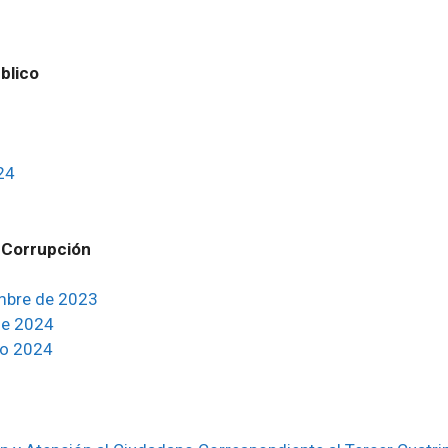
blico
24
 Corrupción
embre de 2023
de 2024
to 2024