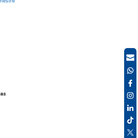
imestre
ias