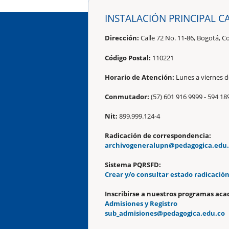
INSTALACIÓN PRINCIPAL C
Dirección:
Calle 72 No. 11-86, Bogotá, C
Código Postal:
110221
Horario de Atención:
Lunes a viernes de
Conmutador:
(57) 601 916 9999 - 594 18
Nit:
899.999.124-4
Radicación de correspondencia:
archivogeneralupn@pedagogica.edu
Sistema PQRSFD:
Crear y/o consultar estado radicació
Inscribirse a nuestros programas aca
Admisiones y Registro
sub_admisiones@pedagogica.edu.co