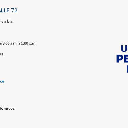
ALLE 72
olombia.
 8:00 a.m. a 5:00 p.m.
94
.co
n
démicos: