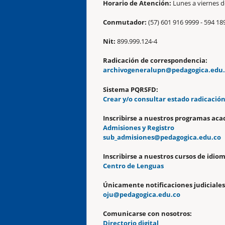
Horario de Atención:
Lunes a viernes de
Conmutador:
(57) 601 916 9999 - 594 18
Nit:
899.999.124-4
Radicación de correspondencia:
archivogeneralupn@pedagogica.edu
Sistema PQRSFD:
Crear y/o consultar estado radicació
Inscribirse a nuestros programas aca
Admisiones y Registro
sub_admisiones@pedagogica.edu.co
Inscribirse a nuestros cursos de idiom
Centro de Lenguas
Únicamente notificaciones judiciales
oju@pedagogica.edu.co
Comunicarse con nosotros:
Directorio digital