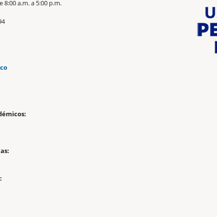
 8:00 a.m. a 5:00 p.m.
94
.co
n
démicos:
as:
: