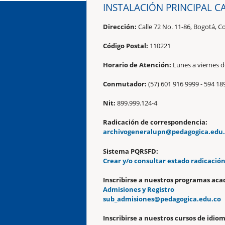
INSTALACIÓN PRINCIPAL C
Dirección:
Calle 72 No. 11-86, Bogotá, C
Código Postal:
110221
Horario de Atención:
Lunes a viernes de
Conmutador:
(57) 601 916 9999 - 594 18
Nit:
899.999.124-4
Radicación de correspondencia:
archivogeneralupn@pedagogica.edu
Sistema PQRSFD:
Crear y/o consultar estado radicació
Inscribirse a nuestros programas aca
Admisiones y Registro
sub_admisiones@pedagogica.edu.co
Inscribirse a nuestros cursos de idiom