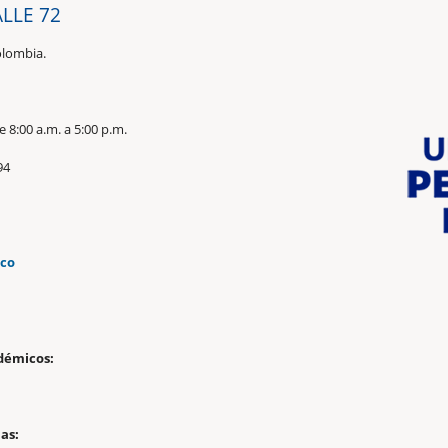
ALLE 72
olombia.
 8:00 a.m. a 5:00 p.m.
94
.co
n
démicos:
as: