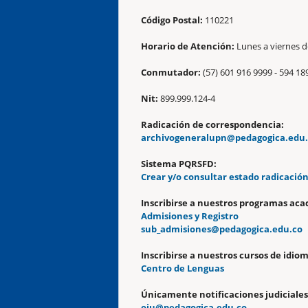
Código Postal:
110221
Horario de Atención:
Lunes a viernes de
Conmutador:
(57) 601 916 9999 - 594 18
Nit:
899.999.124-4
Radicación de correspondencia:
archivogeneralupn@pedagogica.edu
Sistema PQRSFD:
Crear y/o consultar estado radicació
Inscribirse a nuestros programas aca
Admisiones y Registro
sub_admisiones@pedagogica.edu.co
Inscribirse a nuestros cursos de idiom
Centro de Lenguas
Únicamente notificaciones judiciales
oju@pedagogica.edu.co