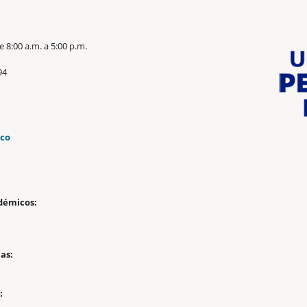
 8:00 a.m. a 5:00 p.m.
94
.co
n
démicos:
as:
: