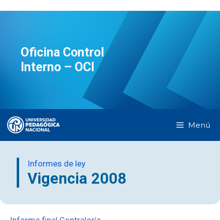
Oficina Control
Interno – OCI
Menú
Informes de ley
Vigencia 2008