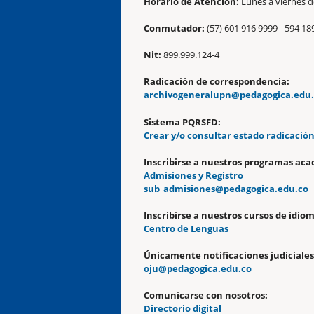
Horario de Atención:
Lunes a viernes de
Conmutador:
(57) 601 916 9999 - 594 18
Nit:
899.999.124-4
Radicación de correspondencia:
archivogeneralupn@pedagogica.edu
Sistema PQRSFD:
Crear y/o consultar estado radicació
Inscribirse a nuestros programas aca
Admisiones y Registro
sub_admisiones@pedagogica.edu.co
Inscribirse a nuestros cursos de idiom
Centro de Lenguas
Únicamente notificaciones judiciales
oju@pedagogica.edu.co
Comunicarse con nosotros:
Directorio digital