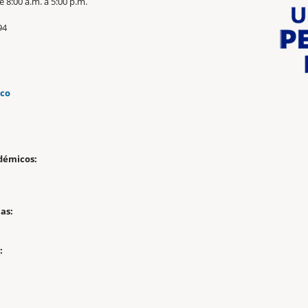
 8:00 a.m. a 5:00 p.m.
94
.co
n
démicos:
as:
: