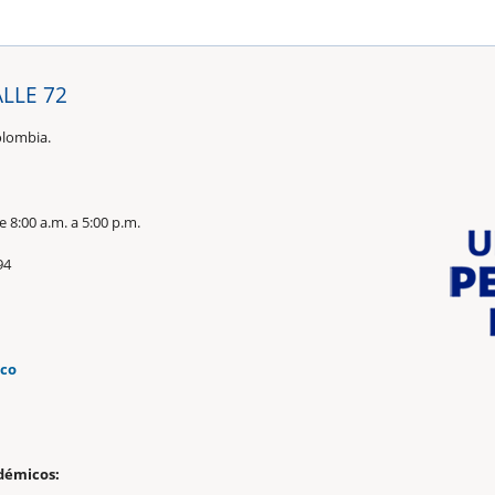
ALLE 72
olombia.
 8:00 a.m. a 5:00 p.m.
94
.co
n
démicos: